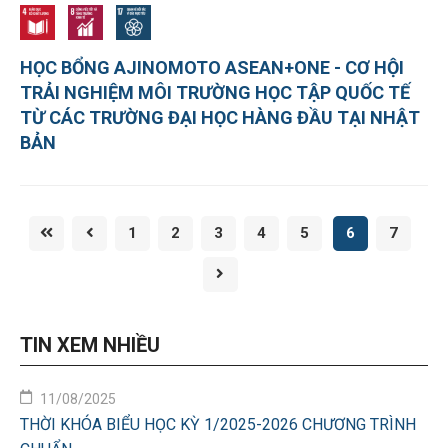
HỌC BỔNG AJINOMOTO ASEAN+ONE - CƠ HỘI
TRẢI NGHIỆM MÔI TRƯỜNG HỌC TẬP QUỐC TẾ
TỪ CÁC TRƯỜNG ĐẠI HỌC HÀNG ĐẦU TẠI NHẬT
BẢN
1
2
3
4
5
6
7
TIN XEM NHIỀU
11/08/2025
THỜI KHÓA BIỂU HỌC KỲ 1/2025-2026 CHƯƠNG TRÌNH