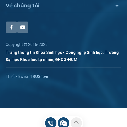
Về chúng tôi
Copyright © 2016-2025
Trang thông tin Khoa Sinh học - Công nghệ Sinh học, Trường
Đại học Khoa học tự nhiên, ĐHQG-HCM
Chat Zalo
Thiết kế web:
TRUST.vn
Hotline:
028 38 355 273
Chat Messenger
Hotline 2:
Gửi mail
(028). 3873.1267