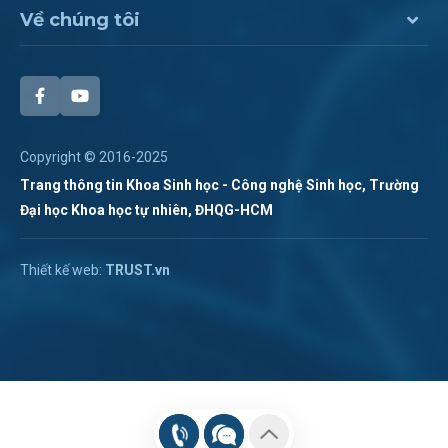
Về chúng tôi
Copyright © 2016-2025
Trang thông tin Khoa Sinh học - Công nghệ Sinh học, Trường
Đại học Khoa học tự nhiên, ĐHQG-HCM
Chat Zalo
Thiết kế web:
TRUST.vn
Hotline:
028 38 355 273
Chat Messenger
Hotline 2:
Gửi mail
(028). 3873.1267