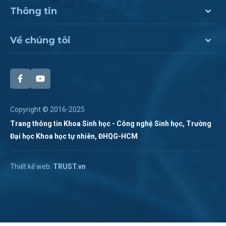
Thông tin
Về chúng tôi
Copyright © 2016-2025
Trang thông tin Khoa Sinh học - Công nghệ Sinh học, Trường
Đại học Khoa học tự nhiên, ĐHQG-HCM
Chat Zalo
Thiết kế web:
TRUST.vn
Hotline:
028 38 355 273
Chat Messenger
Hotline 2:
Gửi mail
(028). 3873.1267