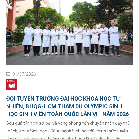
01/07/2026
ĐỘI TUYỂN TRƯỜNG ĐẠI HỌC KHOA HỌC TỰ
NHIÊN, ĐHQG-HCM THAM DỰ OLYMPIC SINH
HỌC SINH VIÊN TOÀN QUỐC LẦN VI - NĂM 2026
Sau quá trình thi sơ loại và vòng phỏng vấn chuyên môn đầy thử
thách, Khoa Sinh học - Công nghệ Sinh học đã chính thức tuyển
chọn 10 sinh viên xuất sắc nhất để thành lập 02 đội đại diện