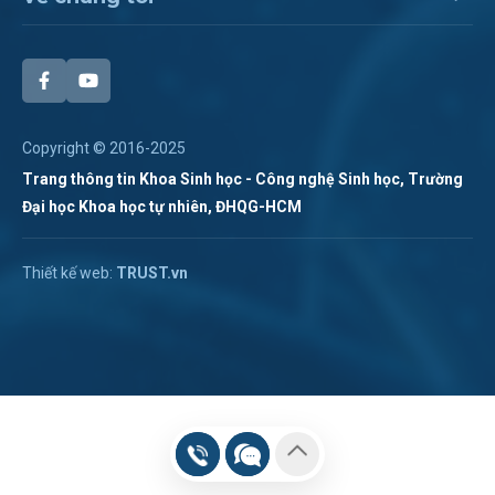
Copyright © 2016-2025
Trang thông tin Khoa Sinh học - Công nghệ Sinh học, Trường
Đại học Khoa học tự nhiên, ĐHQG-HCM
Chat Zalo
Thiết kế web:
TRUST.vn
Hotline:
028 38 355 273
Chat Messenger
Hotline 2:
Gửi mail
(028). 3873.1267