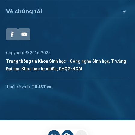
Về chúng tôi
Copyright © 2016-2025
Trang thông tin Khoa Sinh học - Công nghệ Sinh học, Trường
Đại học Khoa học tự nhiên, ĐHQG-HCM
Chat Zalo
Thiết kế web:
TRUST.vn
Hotline:
028 38 355 273
Chat Messenger
Hotline 2:
Gửi mail
(028). 3873.1267