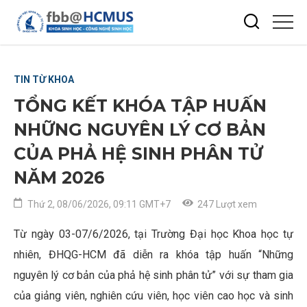
TIN TỪ KHOA
TỔNG KẾT KHÓA TẬP HUẤN
NHỮNG NGUYÊN LÝ CƠ BẢN
CỦA PHẢ HỆ SINH PHÂN TỬ
NĂM 2026
Thứ 2, 08/06/2026, 09:11 GMT+7
247 Lượt xem
Từ ngày 03-07/6/2026, tại Trường Đại học Khoa học tự
nhiên, ĐHQG-HCM đã diễn ra khóa tập huấn “Những
nguyên lý cơ bản của phả hệ sinh phân tử” với sự tham gia
của giảng viên, nghiên cứu viên, học viên cao học và sinh