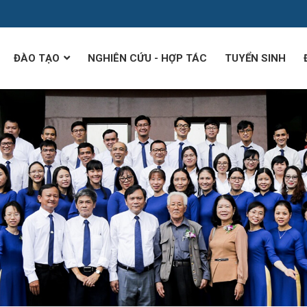
ĐÀO TẠO
NGHIÊN CỨU - HỢP TÁC
TUYỂN SINH
Đào tạo đại học