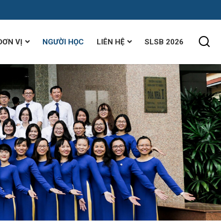
ĐƠN VỊ
NGƯỜI HỌC
LIÊN HỆ
SLSB 2026