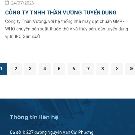
24/07/2026
CÔNG TY TNHH THẦN VƯƠNG TUYỂN DỤNG
Công ty Thần Vương, với hệ thống nhà máy đạt chuẩn GMP-
WHO chuyên sản xuất thuốc thú y và thủy sản, cần tuyển dụng
vị trí IPC Sản xuất.
1
2
3
4
5
6
7
8
Thông tin liên hệ
Cơ sở 1:
227 đường Nguyễn Văn Cừ, Phường