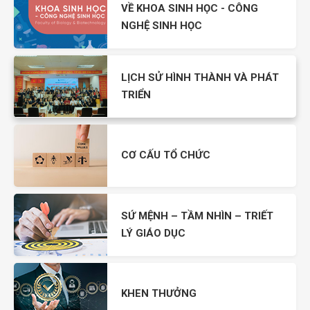
VỀ KHOA SINH HỌC - CÔNG
NGHỆ SINH HỌC
LỊCH SỬ HÌNH THÀNH VÀ PHÁT
TRIỂN
CƠ CẤU TỔ CHỨC
SỨ MỆNH – TẦM NHÌN – TRIẾT
LÝ GIÁO DỤC
KHEN THƯỞNG