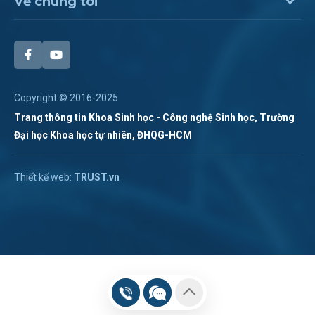
Về chúng tôi
Copyright © 2016-2025
Trang thông tin Khoa Sinh học - Công nghệ Sinh học, Trường
Đại học Khoa học tự nhiên, ĐHQG-HCM
Chat Zalo
Thiết kế web:
TRUST.vn
Hotline:
028 38 355 273
Chat Messenger
Hotline 2:
Gửi mail
(028). 3873.1267