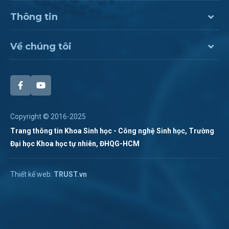
Thông tin
Về chúng tôi
Copyright © 2016-2025
Trang thông tin Khoa Sinh học - Công nghệ Sinh học, Trường
Đại học Khoa học tự nhiên, ĐHQG-HCM
Chat Zalo
Thiết kế web:
TRUST.vn
Hotline:
028 38 355 273
Chat Messenger
Hotline 2:
Gửi mail
(028). 3873.1267