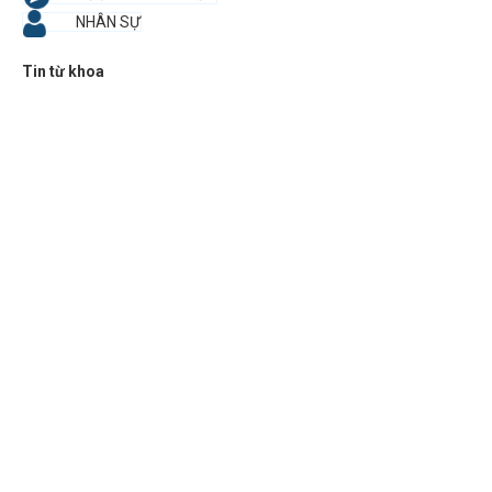
NHÂN SỰ
Tin từ khoa
19/03/2025
THÔNG BÁO HỌC BỔNG ĐỒNG MẠNH NĂM 2025