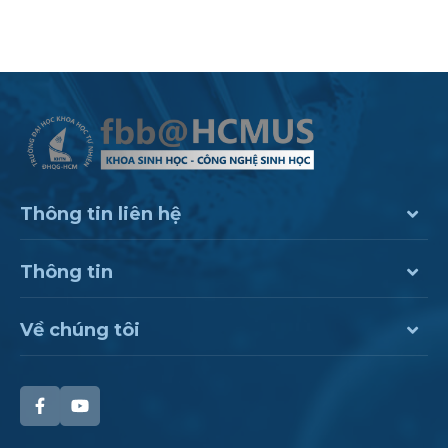
HỌC BỔNG AJINOMOTO ASEAN+ONE - CƠ HỘI TRẢI
NGHIỆM MÔI TRƯỜNG HỌC TẬP QUỐC TẾ TỪ CÁC
TRƯỜNG ĐẠI HỌC HÀNG ĐẦU TẠI NHẬT BẢN
Thông tin liên hệ
Thông tin
Về chúng tôi