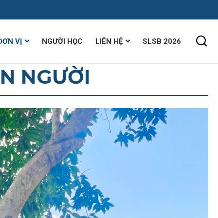
ĐƠN VỊ
NGƯỜI HỌC
LIÊN HỆ
SLSB 2026
ỀN NGƯỜI