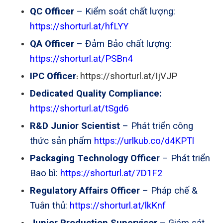
QC Officer
– Kiểm soát chất lượng:
https://shorturl.at/hfLYY
QA Officer
– Đảm Bảo chất lượng:
https://shorturl.at/PSBn4
IPC Officer
https://shorturl.at/IjVJP
:
Dedicated Quality Compliance:
https://shorturl.at/tSgd6
R&D Junior Scientist
– Phát triển công
thức sản phẩm
https://urlkub.co/d4KPTl
Packaging Technology Officer
– Phát triển
Bao bì:
https://shorturl.at/7D1F2
Regulatory Affairs Officer
– Pháp chế &
Tuân thủ:
https://shorturl.at/lkKnf
Junior Production Supervisor
– Giám sát